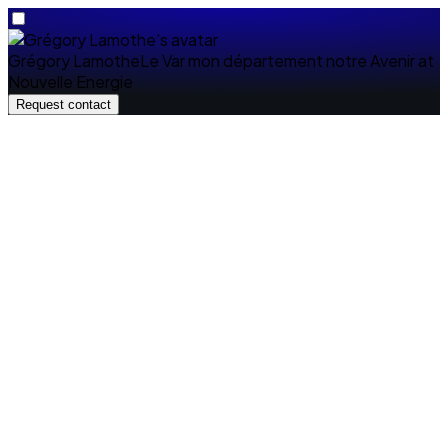
Grégory Lamothe
Le Var mon département notre Avenir
at
Nouvelle Energie
Request contact